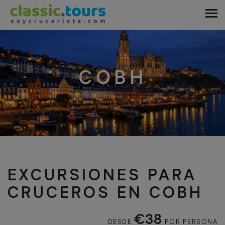
COBH
EXCURSIONES PARA
CRUCEROS EN COBH
€38
DESDE
POR PERSONA