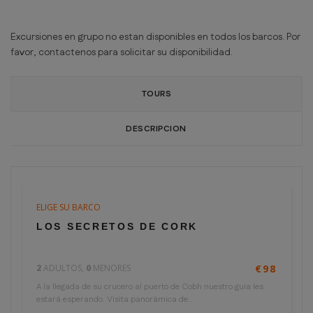
Excursiones en grupo no estan disponibles en todos los barcos. Por
favor, contactenos para solicitar su disponibilidad.
TOURS
DESCRIPCION
ELIGE SU BARCO
5 horas
€49
LOS SECRETOS DE CORK
por persona
2
ADULTOS,
0
MENORES
€98
A la llegada de su crucero al puerto de Cobh nuestro guía les
estará esperando. Visita panorámica de...