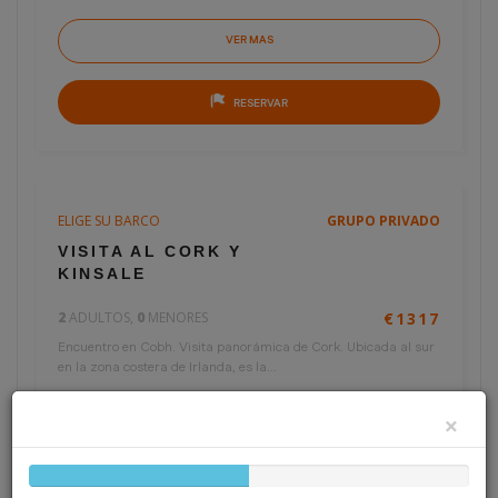
VER MAS
RESERVAR
ELIGE SU BARCO
GRUPO PRIVADO
8 horas
€659
VISITA AL CORK Y
por persona
KINSALE
2
ADULTOS,
0
MENORES
€1317
Encuentro en Cobh. Visita panorámica de Cork. Ubicada al sur
en la zona costera de Irlanda, es la...
×
50%
VER MAS
Complete