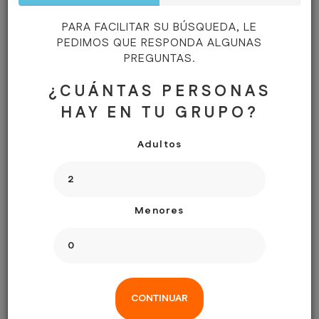
Complete
VER MAS
PARA FACILITAR SU BÚSQUEDA, LE
PEDIMOS QUE RESPONDA ALGUNAS
PREGUNTAS.
RESERVAR
¿CUÁNTAS PERSONAS
HAY EN TU GRUPO?
Adultos
DETALLES
Menores
BARCO:
FECHA DEL INICIO:
ADULTOS:
2
CONTINUAR
MENORES:
0