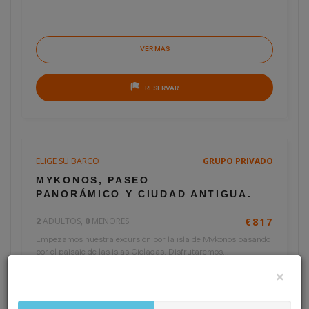
VER MAS
RESERVAR
ELIGE SU BARCO
GRUPO PRIVADO
4 horas
€409
MYKONOS, PASEO
por persona
PANORÁMICO Y CIUDAD ANTIGUA.
2
ADULTOS,
0
MENORES
€817
Empezamos nuestra excursión por la isla de Mykonos pasando
por el paisaje de las islas Cícladas. Disfrutaremos...
×
50%