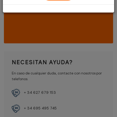
EXCURSIONES:
NECESITAN AYUDA?
En caso de cualquier duda, contacte con nosotros por
telefonos.
+ 34 627 679 153
+ 34 695 495 745