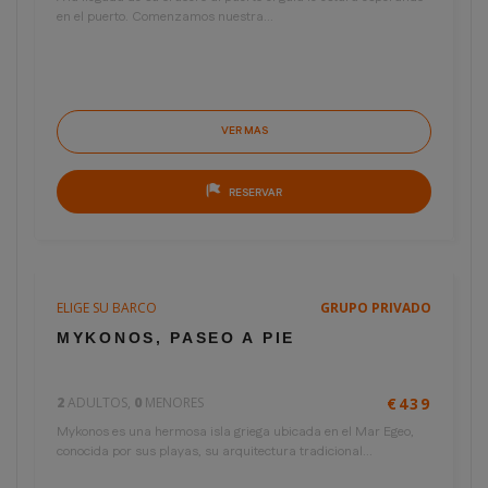
en el puerto. Comenzamos nuestra...
VER MAS
RESERVAR
ELIGE SU BARCO
GRUPO PRIVADO
3 horas
€220
MYKONOS, PASEO A PIE
por persona
2
ADULTOS,
0
MENORES
€439
Mykonos es una hermosa isla griega ubicada en el Mar Egeo,
conocida por sus playas, su arquitectura tradicional...