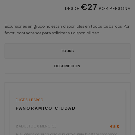
€27
DESDE
POR PERSONA
Excursiones en grupo no estan disponibles en todos los barcos. Por
favor, contactenos para solicitar su disponibilidad.
TOURS
DESCRIPCION
ELIGE SU BARCO
3 horas
€29
PANORAMICO CIUDAD
por persona
2
ADULTOS,
0
MENORES
€58
A la llegada de su crucero al puerto el guía le estará esperando