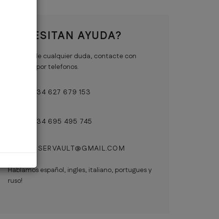
NECESITAN AYUDA?
En caso de cualquier duda, contacte con
nosotros por telefonos.
+ 34 627 679 153
+ 34 695 495 745
RESERVAULT@GMAIL.COM
Hablamos español, ingles, italiano, portugues y
ruso!