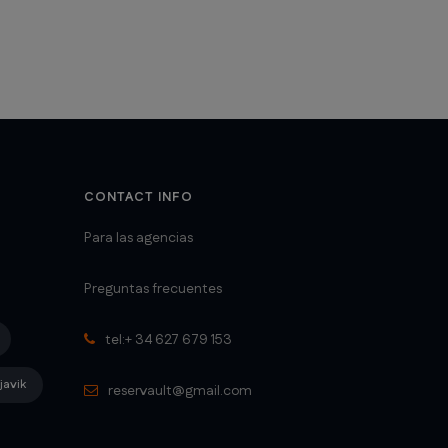
CONTACT INFO
Para las agencias
Preguntas frecuentes
tel:+ 34 627 679 153
javik
reservault@gmail.com