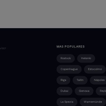
MAS POPULARES
Rostock
Helsinki
Copenhague
Estocolmo
Riga
Tallín
Nápoles
Dubai
Genova
Reyk
La Spezia
Warnemünde