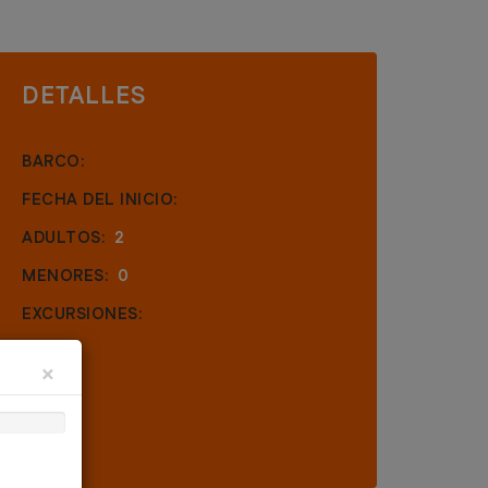
DETALLES
BARCO:
FECHA DEL INICIO:
ADULTOS:
2
MENORES:
0
EXCURSIONES:
×