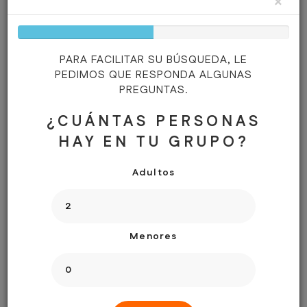
×
ADULTOS:
2
50%
Complete
MENORES:
0
PARA FACILITAR SU BÚSQUEDA, LE
EXCURSIONES:
PEDIMOS QUE RESPONDA ALGUNAS
PREGUNTAS.
¿CUÁNTAS PERSONAS
HAY EN TU GRUPO?
Adultos
NECESITAN AYUDA?
Menores
En caso de cualquier duda, contacte con nosotros por
telefonos.