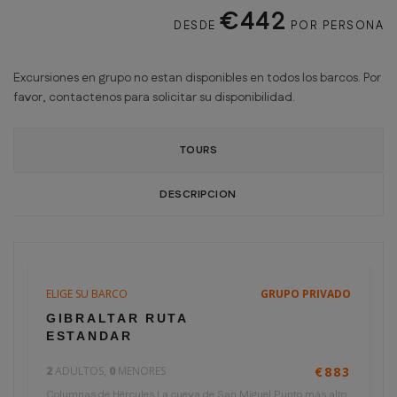
€442
DESDE
POR PERSONA
Excursiones en grupo no estan disponibles en todos los barcos. Por
favor, contactenos para solicitar su disponibilidad.
TOURS
DESCRIPCION
ELIGE SU BARCO
GRUPO PRIVADO
2 horas
€442
GIBRALTAR RUTA
por persona
ESTANDAR
2
ADULTOS,
0
MENORES
€883
Columnas de Hércules La cueva de San Miguel Punto más alto