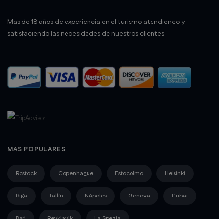
Mas de 18 años de experiencia en el turismo atendiendo y
satisfaciendo las necesidades de nuestros clientes
MAS POPULARES
Rostock
Copenhague
Estocolmo
Helsinki
Riga
Tallín
Nápoles
Genova
Dubai
Bari
Reykjavik
La Spezia