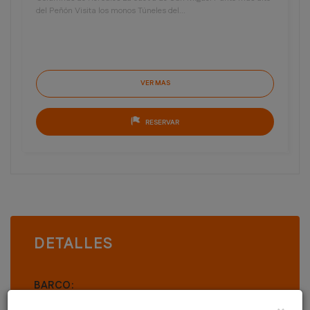
del Peñón Visita los monos Túneles del...
VER MAS
RESERVAR
DETALLES
BARCO:
FECHA DEL INICIO: