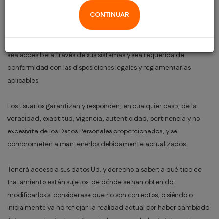
seguridad en sus instalaciones, sistemas y ficheros. Asimismo,
CONTINUAR
garantiza la confidencialidad de los Datos Personales, aunque
revelará a las autoridades públicas competentes los Datos
Personales y cualquier otra información que esté en su poder o
sea accesible a través de sus sistemas y sea requerida de
conformidad con las disposiciones legales y reglamentarias
aplicables.
Los usuarios garantizan y responden, en cualquier caso, de la
veracidad, exactitud, vigencia, autenticidad, pertinencia y no
excesivita de los Datos Personales proporcionados, y se
comprometen a mantenerlos debidamente actualizados.
Tendrá acceso a sus datos Ud. y derecho a saber; a qué tipo de
tratamiento están sujetos; de dónde se han obtenido;
modificarlos si considerase que no son correctos, o siéndolo
inicialmente ya no reflejan la realidad actual por haber cambiado