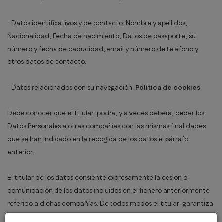
· Datos identificativos y de contacto: Nombre y apellidos,
Nacionalidad, Fecha de nacimiento, Datos de pasaporte, su
número y fecha de caducidad, email y número de teléfono y
otros datos de contacto.
· Datos relacionados con su navegación.
Política de cookies
Debe conocer que el titular. podrá, y a veces deberá, ceder los
Datos Personales a otras compañías con las mismas finalidades
que se han indicado en la recogida de los datos el párrafo
anterior.
El titular de los datos consiente expresamente la cesión o
comunicación de los datos incluidos en el fichero anteriormente
referido a dichas compañías. De todos modos el titular. garantiza
la salvaguarda de la confidencialidad y seguridad de los Datos