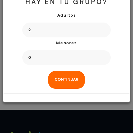
telefonos.
HAY EN TU GRUPO?
Adultos
+ 34 627 679 153
+ 34 695 495 745
Menores
RESERVAULT@GMAIL.COM
Hablamos español, ingles, italiano, portugues y ruso!
CONTINUAR