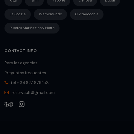
Riga
Tallín
Nápoles
Genova
Dubai
La Spezia
Warnemünde
Civitavecchia
Puertos Mar Baltico y Norte
CONTACT INFO
Para las agencias
Preguntas frecuentes
tel:+ 34 627 679 153
reservault@gmail.com