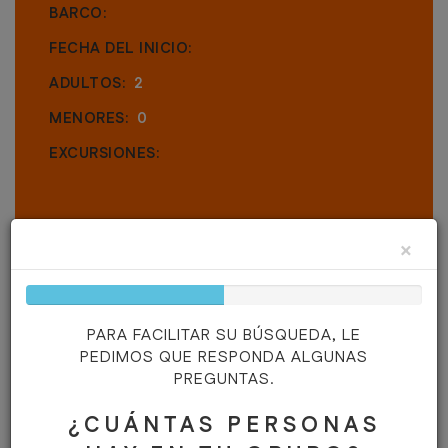
BARCO:
FECHA DEL INICIO:
ADULTOS:
2
MENORES:
0
EXCURSIONES:
×
50%
Complete
PARA FACILITAR SU BÚSQUEDA, LE
PEDIMOS QUE RESPONDA ALGUNAS
PREGUNTAS.
NECESITAN AYUDA?
¿CUÁNTAS PERSONAS
En caso de cualquier duda, contacte con nosotros por