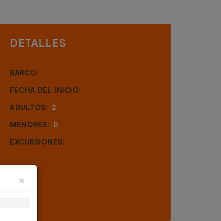
DETALLES
BARCO:
FECHA DEL INICIO:
ADULTOS:
2
MENORES:
0
EXCURSIONES:
×