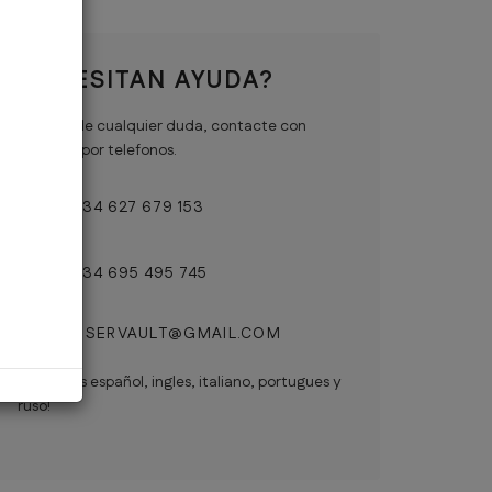
NECESITAN AYUDA?
En caso de cualquier duda, contacte con
nosotros por telefonos.
+ 34 627 679 153
+ 34 695 495 745
RESERVAULT@GMAIL.COM
Hablamos español, ingles, italiano, portugues y
ruso!