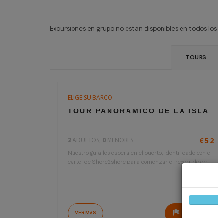
Excursiones en grupo no estan disponibles en todos los 
TOURS
ELIGE SU BARCO
5 horas
€26
TOUR PANORAMICO DE LA ISLA
por persona
2
ADULTOS,
0
MENORES
€52
Nuestro guía les espera en el puerto, identificado con el
cartel de Shore2shore para comenzar el recorrido de...
VER MAS
RESERVAR