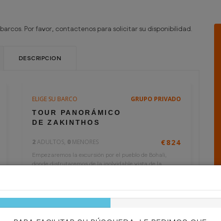
barcos. Por favor, contactenos para solicitar su disponibilidad.
DESCRIPCION
ELIGE SU BARCO
GRUPO PRIVADO
5 horas
€412
TOUR PANORÁMICO
por persona
DE ZAKINTHOS
2
ADULTOS,
0
MENORES
€824
Empezaremos la excursión por el pueblo de Bohali,
donde disfrutaremos de la inolvidable vista de la
ciudad de...
50%
Complete
VER MAS
RESERVAR