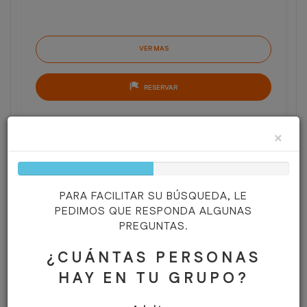
VER MAS
RESERVAR
×
50%
Complete
PARA FACILITAR SU BÚSQUEDA, LE
DETALLES
PEDIMOS QUE RESPONDA ALGUNAS
PREGUNTAS.
BARCO:
¿CUÁNTAS PERSONAS
FECHA DEL INICIO:
HAY EN TU GRUPO?
ADULTOS:
2