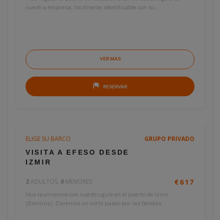
nuestra empresa, fácilmente identificable con su...
VER MAS
RESERVAR
ELIGE SU BARCO
GRUPO PRIVADO
7 horas
€309
VISITA A EFESO DESDE
por persona
IZMIR
2
ADULTOS,
0
MENORES
€617
Nos reuniremos con nuestro guía en el puerto de Izmir
(Esmirna). Daremos un corto paseo por las tiendas...