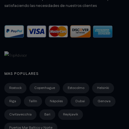
satisfaciendo las necesidades de nuestros clientes
MAS POPULARES
Rostock
Copenhague
Estocolmo
Helsinki
Riga
Tallín
Nápoles
Dubai
Genova
Civitavecchia
Bari
Reykjavik
Puertos Mar Baltico y Norte