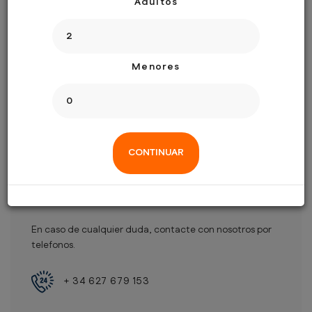
Adultos
MENORES:
0
EXCURSIONES:
Menores
CONTINUAR
NECESITAN AYUDA?
En caso de cualquier duda, contacte con nosotros por
telefonos.
+ 34 627 679 153