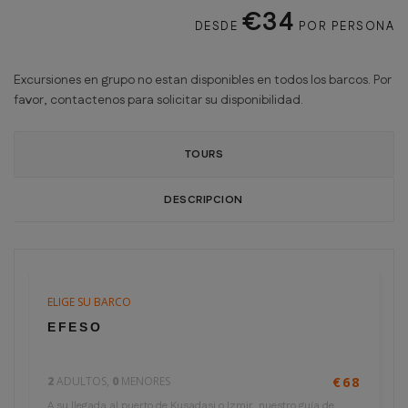
€34
DESDE
POR PERSONA
Excursiones en grupo no estan disponibles en todos los barcos. Por
favor, contactenos para solicitar su disponibilidad.
TOURS
DESCRIPCION
ELIGE SU BARCO
0 horas
€34
EFESO
por persona
2
ADULTOS,
0
MENORES
€68
A su llegada al puerto de Kusadasi o Izmir, nuestro guía de