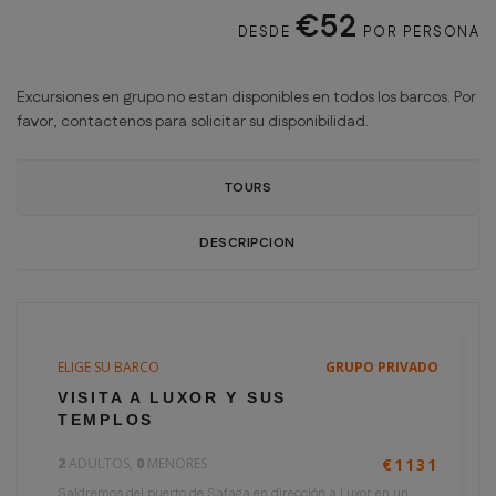
€52
DESDE
POR PERSONA
Excursiones en grupo no estan disponibles en todos los barcos. Por
favor, contactenos para solicitar su disponibilidad.
TOURS
DESCRIPCION
ELIGE SU BARCO
GRUPO PRIVADO
12 horas
€566
VISITA A LUXOR Y SUS
por persona
TEMPLOS
2
ADULTOS,
0
MENORES
€1131
Saldremos del puerto de Safaga en dirección a Luxor en un