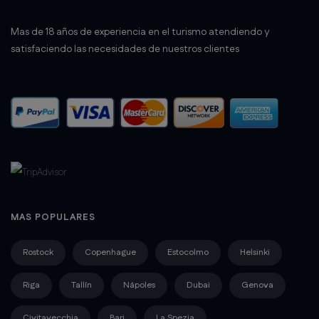
Mas de 18 años de experiencia en el turismo atendiendo y
satisfaciendo las necesidades de nuestros clientes
MAS POPULARES
Rostock
Copenhague
Estocolmo
Helsinki
Riga
Tallín
Nápoles
Dubai
Genova
Civitavecchia
Bari
La Spezia