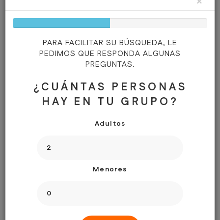
×
ADULTOS:
2
50%
Complete
MENORES:
0
PARA FACILITAR SU BÚSQUEDA, LE
EXCURSIONES:
PEDIMOS QUE RESPONDA ALGUNAS
PREGUNTAS.
¿CUÁNTAS PERSONAS
HAY EN TU GRUPO?
Adultos
NECESITAN AYUDA?
Menores
En caso de cualquier duda, contacte con nosotros por
telefonos.