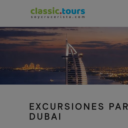
EXCURSIONES PA
DUBAI