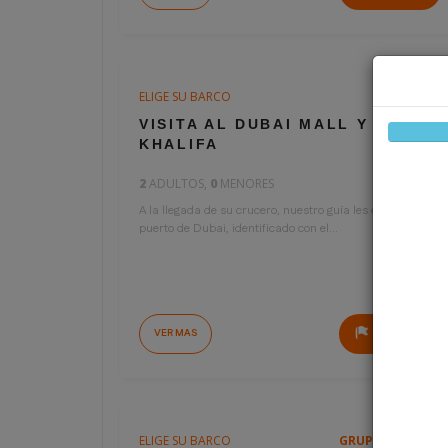
ELIGE SU BARCO
6 horas
€33
VISITA AL DUBAI MALL Y BURJ
por persona
KHALIFA
2
ADULTOS,
0
MENORES
€66
A la llegada de su crucero, nuestro guía les espera en el
puerto de Dubai, identificado con el...
VER MAS
RESERVAR
ELIGE SU BARCO
GRUPO PRIVADO