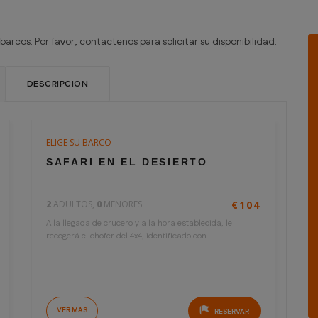
barcos. Por favor, contactenos para solicitar su disponibilidad.
DESCRIPCION
ELIGE SU BARCO
6 horas
€52
SAFARI EN EL DESIERTO
por persona
2
ADULTOS,
0
MENORES
€104
A la llegada de crucero y a la hora establecida, le
recogerá el chofer del 4x4, identificado con...
VER MAS
RESERVAR