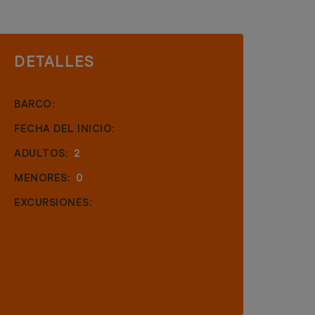
DETALLES
BARCO:
FECHA DEL INICIO:
ADULTOS:
2
MENORES:
0
EXCURSIONES: