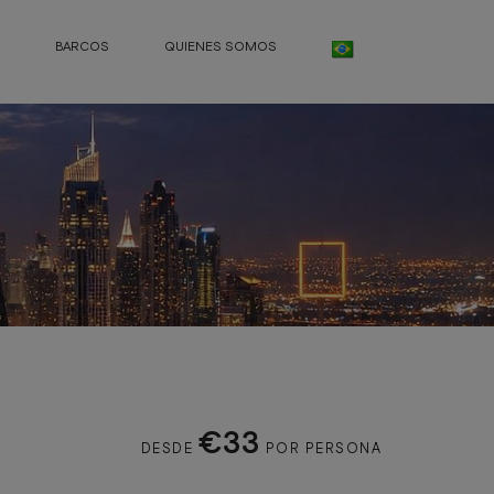
BARCOS
QUIENES SOMOS
€33
DESDE
POR PERSONA