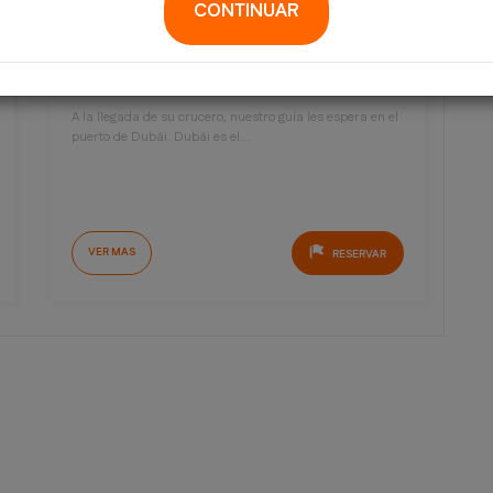
CONTINUAR
6 horas
€267
VISITA AL BURJ
por persona
KHALIFA Y TOUR DE LA CIUDAD
2
ADULTOS,
0
MENORES
€534
A la llegada de su crucero, nuestro guía les espera en el
puerto de Dubái. Dubái es el...
VER MAS
RESERVAR