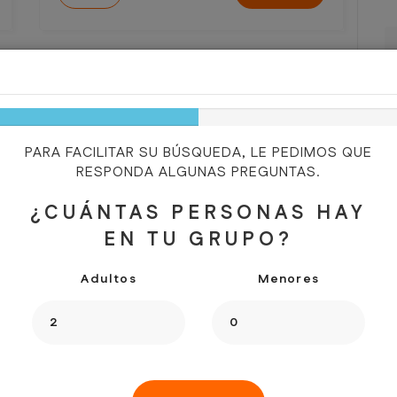
ELIGE SU BARCO
6 horas
€33
CITY TOUR
50%
por persona
Complete
PARA FACILITAR SU BÚSQUEDA, LE PEDIMOS QUE
2
ADULTOS,
0
MENORES
€66
RESPONDA ALGUNAS PREGUNTAS.
A la llegada de su crucero, nuestro guía les espera en el
puerto de Dubai con el cartel de...
¿CUÁNTAS PERSONAS HAY
EN TU GRUPO?
Adultos
Menores
VER MAS
RESERVAR
ELIGE SU BARCO
GRUPO PRIVADO