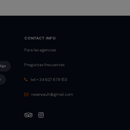
CONTACT INFO
Para las agencias
Preguntas frecuentes
Riga
i
tel:+ 34 627 679 153
reservault@gmail.com