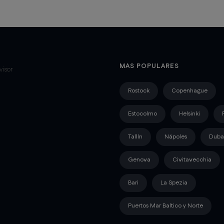
MAS POPULARES
Rostock
Copenhague
Estocolmo
Helsinki
Tallín
Nápoles
Duba
Genova
Civitavecchia
Bari
La Spezia
Puertos Mar Baltico y Norte