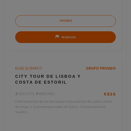
VER MAS
RESERVAR
ELIGE SU BARCO
GRUPO PRIVADO
4 horas
€418
CITY TOUR DE LISBOA Y
por persona
COSTA DE ESTORIL
2
ADULTOS,
0
MENORES
€836
Disfrutaremos de los hermosos monumentos de Lisboa antes
de viajar a la pintoresca costa de Estoril. Comenzaremos
nuestro...