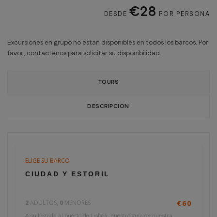
€28
DESDE
POR PERSONA
Excursiones en grupo no estan disponibles en todos los barcos. Por
favor, contactenos para solicitar su disponibilidad.
TOURS
DESCRIPCION
ELIGE SU BARCO
4 horas
€30
CIUDAD Y ESTORIL
por persona
2
ADULTOS,
0
MENORES
€60
A su llegada al puerto de Lisboa, nuestro guía de nuestra