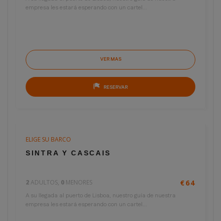
empresa les estará esperando con un cartel...
VER MAS
RESERVAR
ELIGE SU BARCO
4 horas
€32
SINTRA Y CASCAIS
por persona
2
ADULTOS,
0
MENORES
€64
A su llegada al puerto de Lisboa, nuestro guía de nuestra
empresa les estará esperando con un cartel...