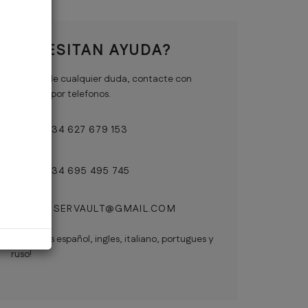
NECESITAN AYUDA?
En caso de cualquier duda, contacte con
nosotros por telefonos.
+ 34 627 679 153
+ 34 695 495 745
RESERVAULT@GMAIL.COM
Hablamos español, ingles, italiano, portugues y
ruso!