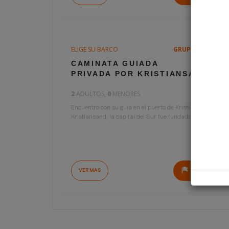
ELIGE SU BARCO
GRUPO PRIVADO
2 horas
€288
CAMINATA GUIADA
por persona
PRIVADA POR KRISTIANSAND
2
ADULTOS,
0
MENORES
€576
Encuentro con su guia en el puerto de Kristiansand.
Kristiansand, la capital del Sur fue fundada en 1641...
VER MAS
RESERVAR