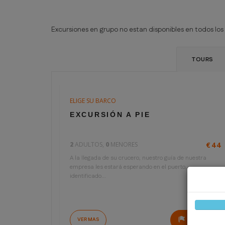
Excursiones en grupo no estan disponibles en todos los 
TOURS
ELIGE SU BARCO
3 horas
€22
EXCURSIÓN A PIE
por persona
2
ADULTOS,
0
MENORES
€44
A la llegada de su crucero, nuestro guía de nuestra
empresa les estará esperando en el puerto,
identificado...
VER MAS
RESERVAR