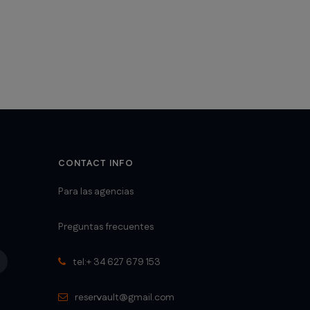
CONTACT INFO
Para las agencias
Preguntas frecuentes
tel:+ 34 627 679 153
reservault@gmail.com