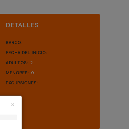
DETALLES
BARCO:
FECHA DEL INICIO:
ADULTOS:
2
MENORES:
0
EXCURSIONES:
×