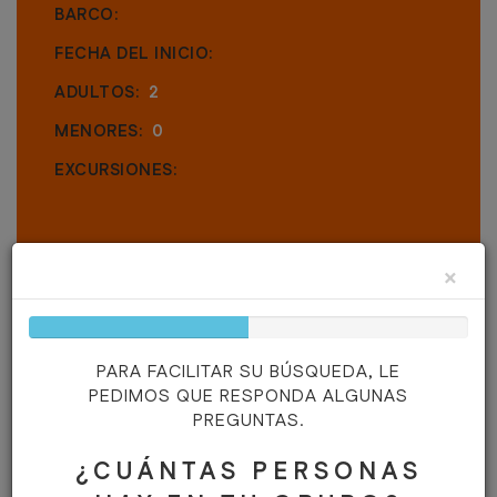
BARCO:
FECHA DEL INICIO:
ADULTOS:
2
MENORES:
0
EXCURSIONES:
×
50%
Complete
PARA FACILITAR SU BÚSQUEDA, LE
PEDIMOS QUE RESPONDA ALGUNAS
PREGUNTAS.
NECESITAN AYUDA?
¿CUÁNTAS PERSONAS
En caso de cualquier duda, contacte con nosotros por