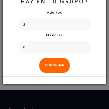
telefonos.
HAY EN TU GRUPO?
Adultos
+ 34 627 679 153
+ 34 695 495 745
Menores
RESERVAULT@GMAIL.COM
Hablamos español, ingles, italiano, portugues y ruso!
CONTINUAR