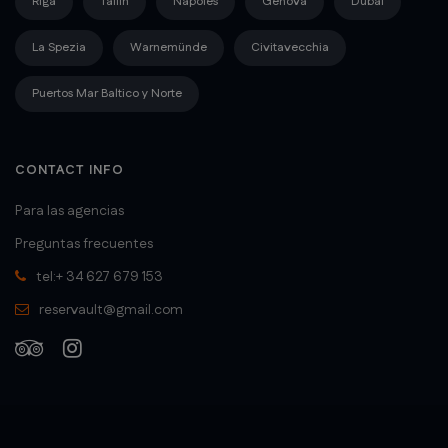
Riga
Tallín
Nápoles
Genova
Dubai
La Spezia
Warnemünde
Civitavecchia
Puertos Mar Baltico y Norte
CONTACT INFO
Para las agencias
Preguntas frecuentes
tel:+ 34 627 679 153
reservault@gmail.com